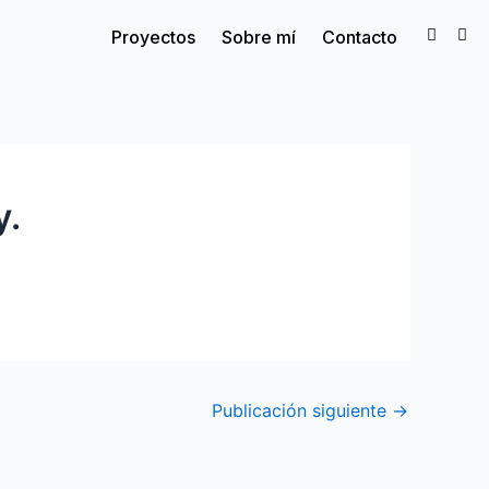
I
F
Proyectos
Sobre mí
Contacto
n
a
s
c
t
e
a
b
g
o
r
o
a
k
m
-
f
y.
Publicación siguiente
→