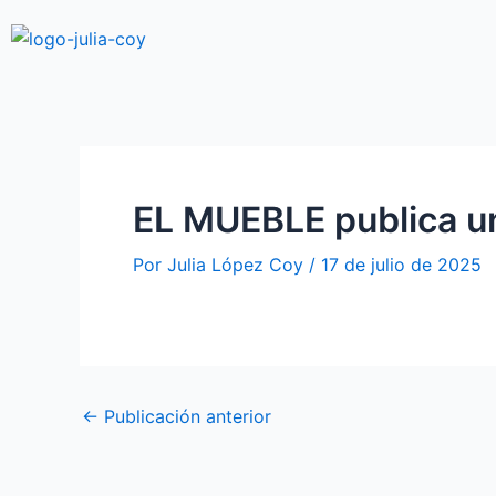
Ir
Navegación
al
de
contenido
entradas
EL MUEBLE publica uno
Por
Julia López Coy
/
17 de julio de 2025
←
Publicación anterior